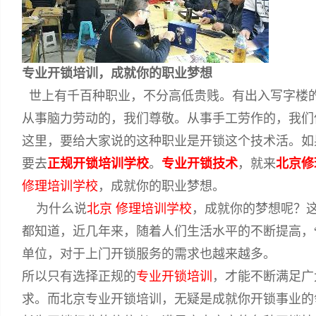
专业开锁培训，成就你的职业梦想
世上有千百种职业，不分高低贵贱。有出入写字楼
从事脑力劳动的，我们尊敬。从事手工劳作的，我们
这里，要给大家说的这种职业是开锁这个技术活。如
要去
正规开锁培训学校
。
专业开锁技术
，就来
北京修
修理培训学校
，成就你的职业梦想。
为什么说
北京 修理培训学校
，成就你的梦想呢？
都知道，近几年来，随着人们生活水平的不断提高，
单位，对于上门开锁服务的需求也越来越多。
所以只有选择正规的
专业开锁培训
，才能不断满足广
求。而北京专业开锁培训，无疑是成就你开锁事业的