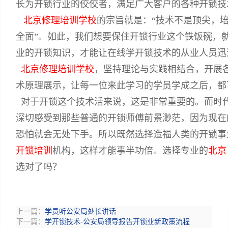
长为开锁行业的佼佼者，满足广大客户的各种开锁技
北京修理培训学校
的宗旨就是：“技术不是顶尖，
全面”。如此，我们想要保住开锁行业这个铁饭碗，
业的开锁知识，才能让在线学开锁技术的从业人员迅
北京修理培训学校
，坚持理论与实践相结合，开展
术原理展示，让每一位来此学习的学员学成之后，都
对于开锁这个技术活来说，这是非常重要的。而时
深切感受到那些普通的开锁师傅前景渺茫，因为现在
恐怕就会无处下手。所以既然选择造福人类的开锁事
开锁培训
机构，这样才能事半功倍。选择专业的
北京
选对了吗？
上一篇：
学员听公安局处长讲话
下一篇：
学开锁技术-公安局领导报告开锁业新政策流程