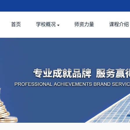
首页
学校概况
师资力量
课程介绍