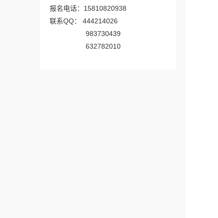
报名电话：15810820938
联系QQ： 444214026
983730439
632782010