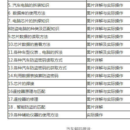
汽车解码赠送
: