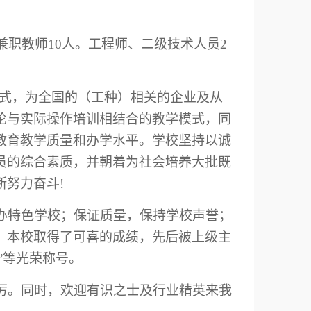
兼职教师
10人。
工程师、二级技术人员
2
方式，为全国的
（工种）相关的
企业及从
论与实际操作培训相结合的教学模式，同
教育教学质量和办学水平。学校坚持以诚
员的综合素质，并朝着为社会培养大批既
断努力奋斗
!
办特色学校；保证质量，保持学校声誉；
，本校取得了可喜的成绩，先后被
上级主
”等光荣称号。
厉。同时，欢迎有识之士及
行业
精英来我