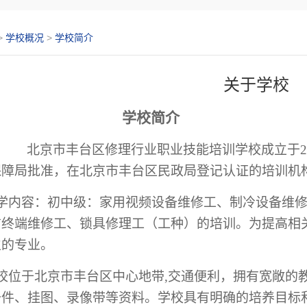
>
学校概况
>
学校简介
关于学校
学校简介
北京市丰台区修理行业职业技能培训学校成立于
2
保障
局
批准
，
在北京市丰台区民政局登记
认证的
培训
机
学内容：初中级：
家用
视频设备维修工
、制冷
设备维
信终端
维修工、
锁具修理工
（
工种
）
的
培训
。
为
提高
相
立的专业。
校位于北京市丰台区中心地带,交通便利，拥有宽敞的
备件、挂图、录像带等资料。学校具有明确的培养目标