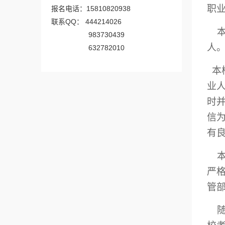
职
报名电话：15810820938
联系QQ： 444214026
本
983730439
人
632782010
本
业
时
信
有
严
管
随