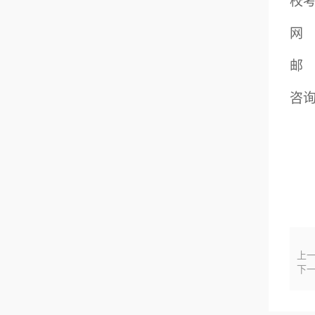
校
网
邮
咨
上
下